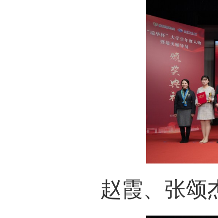
赵霞、张颂