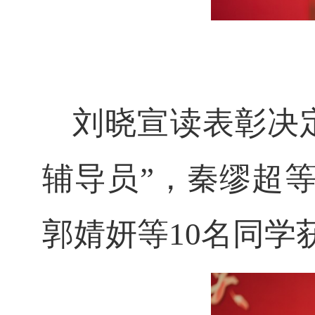
刘晓宣读表彰决
辅导员”，秦缪超等
郭婧妍等10名同学