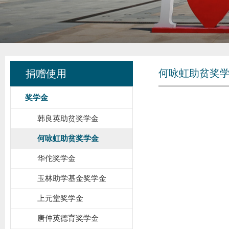
何咏虹助贫奖
捐赠使用
奖学金
韩良英助贫奖学金
何咏虹助贫奖学金
华佗奖学金
玉林助学基金奖学金
上元堂奖学金
唐仲英德育奖学金